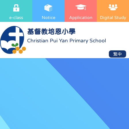
e-class
Notice
Application
Digital Study
基督教培恩小學
Christian Pui Yan Primary School
繁中