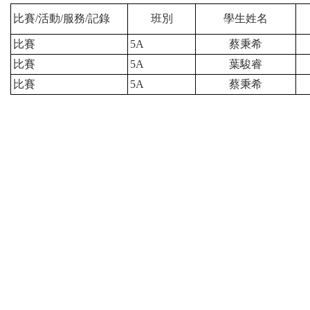
比賽/活動/服務/記錄
班別
學生姓名
比賽
5A
蔡秉希
比賽
5A
葉駿睿
比賽
5A
蔡秉希