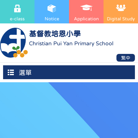
e-class
Notice
Application
Digital Study
基督教培恩小學
Christian Pui Yan Primary School
繁中
選單