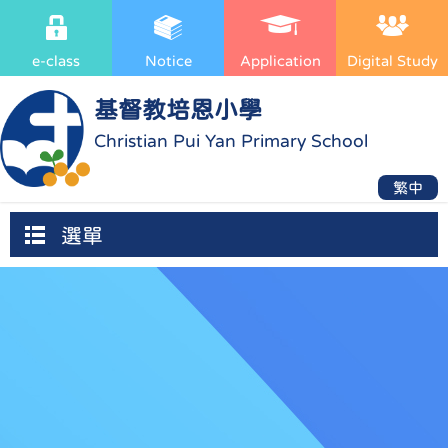
e-class
Notice
Application
Digital Study
基督教培恩小學
Christian Pui Yan Primary School
繁中
選單