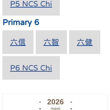
P5 NCS Chi
Primary 6
六信
六智
六健
P6 NCS Chi
2026
◄
►
August
◄
►