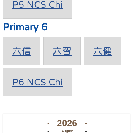
P5 NCS Chi
Primary 6
六信
六智
六健
P6 NCS Chi
2026
◄
►
August
◄
►