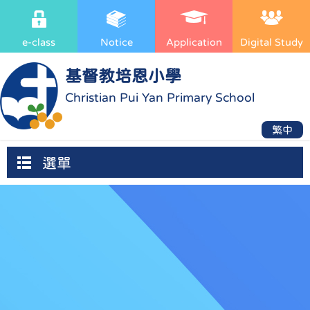
e-class
Notice
Application
Digital Study
基督教培恩小學
Christian Pui Yan Primary School
繁中
選單