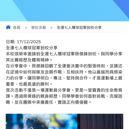
首頁
>
學校活動
>
全運七人欖球冠軍到校分享
日期:
17/12/2025
全運七人欖球冠軍到校分享
本校很榮幸邀請到全運七人欖球冠軍房傑鋒到校，與同學分享
其比賽經歷及體育精神。
在分享會中，房傑鋒回顧了全運會決賽中的緊張時刻，並講述
在逆境中如何與隊友並肩作戰、互相扶持。他以真誠而具感染
力的分享，讓同學明白，專注、堅持與合作，才是運動場上最
重要、也最長遠的勝利。
是次活動不僅是一場運動員分享會，更是一堂寶貴的生命教育
課。透過房傑鋒的親身經歷，同學學會如何面對挑戰、克服困
難，並在團隊中承擔責任，實踐正向價值觀。