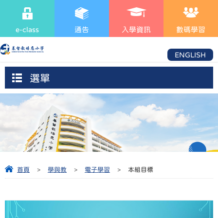
e-class
通告
入學資訊
數碼學習
ENGLISH
選單
首頁
>
學與教
>
電子學習
>
本組目標