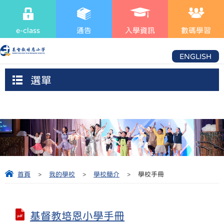
e-class
通告
入學資訊
數碼學習
ENGLISH
選單
首頁
>
我的學校
>
學校簡介
>
學校手冊
基督教培恩小學手冊