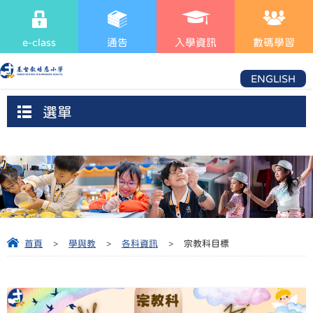
e-class
通告
入學資訊
數碼學習
ENGLISH
選單
首頁
>
學與教
>
各科資訊
>
宗教科目標