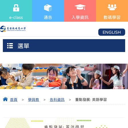
e-class
通告
入學資訊
數碼學習
ENGLISH
選單
首頁
>
學與教
>
各科資訊
>
重點發展: 英語學習