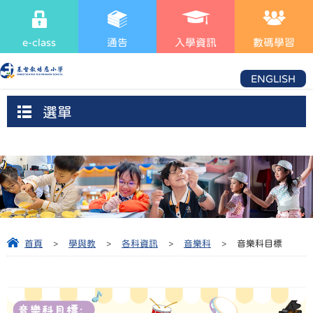
e-class
通告
入學資訊
數碼學習
ENGLISH
選單
首頁
>
學與教
>
各科資訊
>
音樂科
>
音樂科目標