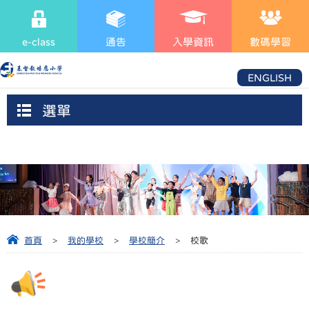
e-class
通告
入學資訊
數碼學習
ENGLISH
選單
首頁
>
我的學校
>
學校簡介
>
校歌