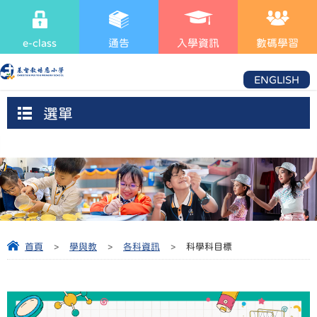
e-class
通告
入學資訊
數碼學習
ENGLISH
選單
首頁
>
學與教
>
各科資訊
>
科學科目標