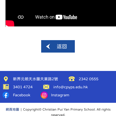
返回
新界元朗天水圍天業路2號
2342 0555
3401 4724
info@cpyps.edu.hk
Facebook
Instagram
網頁地圖
| Copyright© Christian Pui Yan Primary School. All rights
reserved.