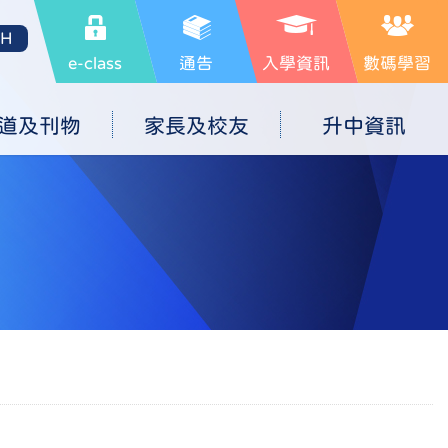
SH
e-class
通告
入學資訊
數碼學習
道及刊物
家長及校友
升中資訊