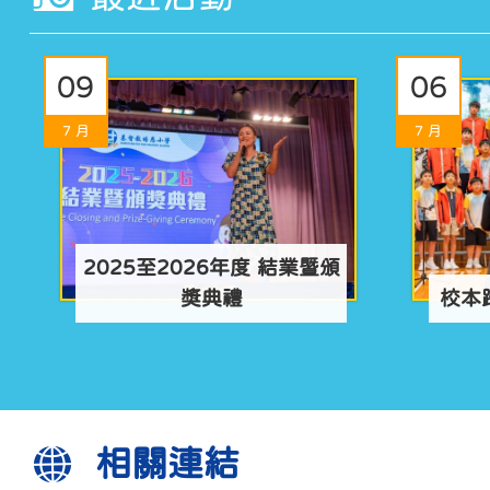
機構參觀，讓學生發揮同理心、創造...
09
06
30/06/2026
7 月
7 月
2025至2026年度 結業暨頒
本校學生早前到國家安全展覽廳參
獎典禮
校本
觀，藉此增加對國家歷史的認識，加
深對國旗、國歌意義的理解，從而提
升國家安全的認知及概念。 參觀期
間，學生對展覽內容非常感興趣，專...
相關連結
17/06/2026
校運會取消通知