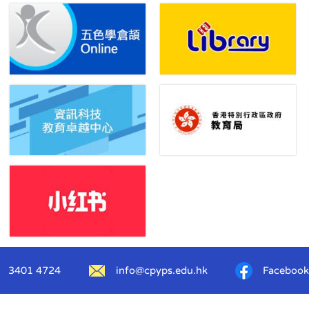
3401 4724
info@cpyps.edu.hk
Facebook