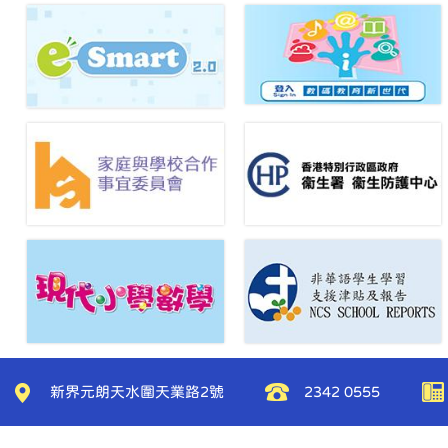
16/06/2026
中文科快樂閱讀花園閱讀小狀元獎勵
計劃 恭喜同學們在第三學段取得優秀
的成績！本學年閱讀小狀元獎勵計劃
已經圓滿結束，願你們持續閱讀，明
年再參加！
15/06/2026
基督教培恩小學2627年度上學期書單
新界元朗天水圍天業路2號
2342 0555
03/06/2026