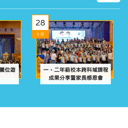
28
5 月
意攤位遊
一、二年級校本跨科域課程
成果分享暨家長感恩會