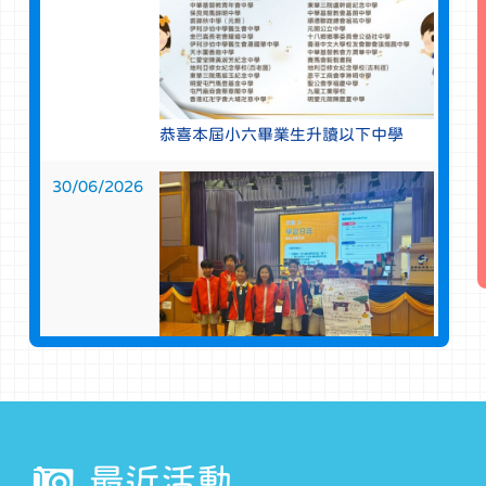
恭喜本屆小六畢業生升讀以下中學
30/06/2026
本校五、六年級學生參與了賽馬會成
長「機」地計劃，以「社區創變」為
題，從探討自我強項、喜好，認識社
最近活動
區有需要的人士，透過商界的協助及