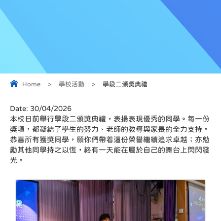
Home
>
學校活動
>
學段二頒獎典禮
Date:
30/04/2026
本校日前舉行學段二頒獎典禮，表揚表現優秀的同學。每一份
獎項，都凝結了學生的努力、老師的教導與家長的全力支持。
恭喜所有獲獎同學，願你們帶着這份榮譽繼續追求卓越；亦勉
勵其他同學持之以恆，終有一天能在屬於自己的舞台上閃閃發
光。