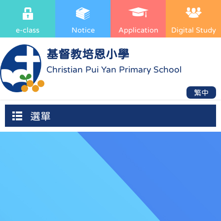
e-class
Notice
Application
Digital Study
基督教培恩小學
Christian Pui Yan Primary School
繁中
選單