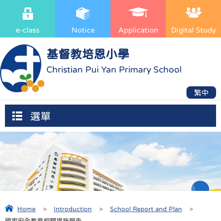
e-class
Notice
Application
Digital Study
基督教培恩小學
Christian Pui Yan Primary School
繁中
選單
Home
>
Introduction
>
School Report and Plan
>
國家安全教育相關措施報告