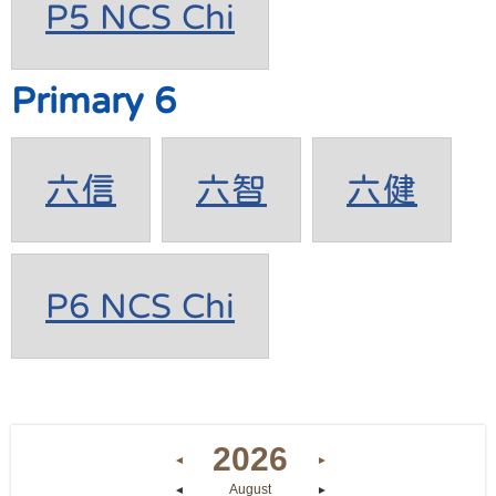
P5 NCS Chi
Primary 6
六信
六智
六健
P6 NCS Chi
2026
◄
►
August
◄
►