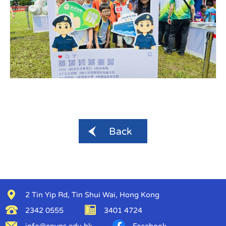
Back
2 Tin Yip Rd, Tin Shui Wai, Hong Kong
2342 0555
3401 4724
info@cpyps.edu.hk
Facebook