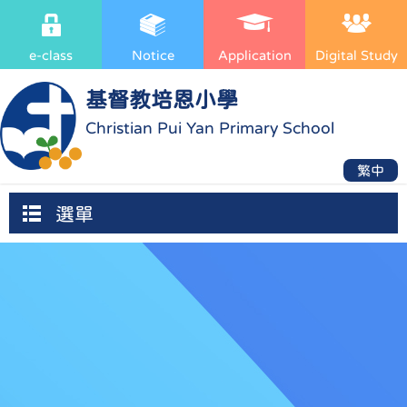
e-class
Notice
Application
Digital Study
基督教培恩小學
Christian Pui Yan Primary School
繁中
選單