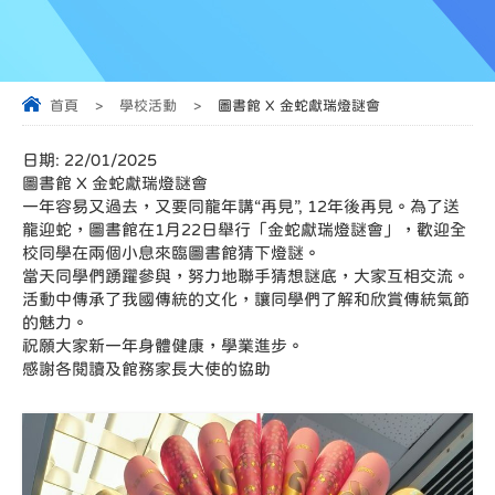
首頁
>
學校活動
>
圖書館 X 金蛇獻瑞燈謎會
日期:
22/01/2025
圖書館 X 金蛇獻瑞燈謎會
一年容易又過去，又要同龍年講“再見”, 12年後再見。為了送
龍迎蛇，圖書館在1月22日舉行「金蛇獻瑞燈謎會」，歡迎全
校同學在兩個小息來臨圖書館猜下燈謎。
當天同學們踴躍參與，努力地聯手猜想謎底，大家互相交流。
活動中傳承了我國傳統的文化，讓同學們了解和欣賞傳統氣節
的魅力。
祝願大家新一年身體健康，學業進步。
感謝各閱讀及館務家長大使的協助