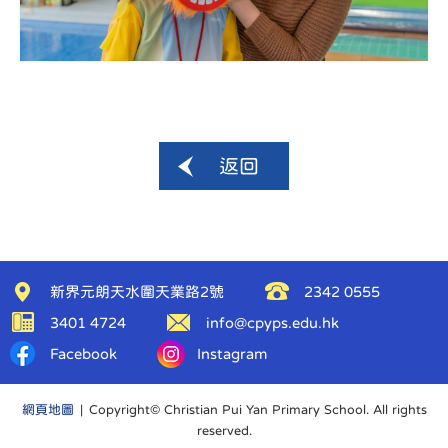
返回
新界元朗天水圍天業路2號
2342 0555
3401 4724
info@cpyps.edu.hk
Facebook
Instagram
網頁地圖
| Copyright© Christian Pui Yan Primary School. All rights
reserved.