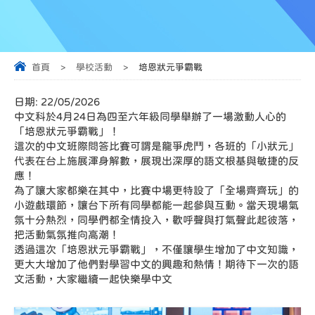
首頁
>
學校活動
>
培恩狀元爭霸戰
日期:
22/05/2026
中文科於4月24日為四至六年級同學舉辦了一場激動人心的
「培恩狀元爭霸戰」！
這次的中文班際問答比賽可謂是龍爭虎鬥，各班的「小狀元」
代表在台上施展渾身解數，展現出深厚的語文根基與敏捷的反
應！
為了讓大家都樂在其中，比賽中場更特設了「全場齊齊玩」的
小遊戲環節，讓台下所有同學都能一起參與互動。當天現場氣
氛十分熱烈，同學們都全情投入，歡呼聲與打氣聲此起彼落，
把活動氣氛推向高潮！
透過這次「培恩狀元爭霸戰」，不僅讓學生增加了中文知識，
更大大增加了他們對學習中文的興趣和熱情！期待下一次的語
文活動，大家繼續一起快樂學中文