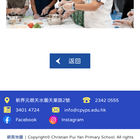
返回
新界元朗天水圍天業路2號
2342 0555
3401 4724
info@cpyps.edu.hk
Facebook
Instagram
網頁地圖
| Copyright© Christian Pui Yan Primary School. All rights