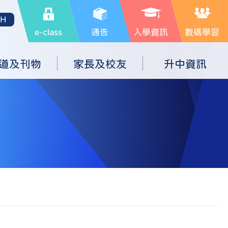
SH
e-class
通告
入學資訊
數碼學習
道及刊物
家長及校友
升中資訊