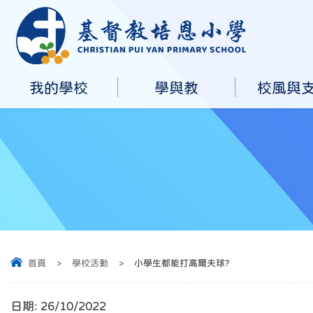
我的學校
學與教
校風與
首頁
>
學校活動
>
小學生都能打高爾夫球?
日期:
26/10/2022