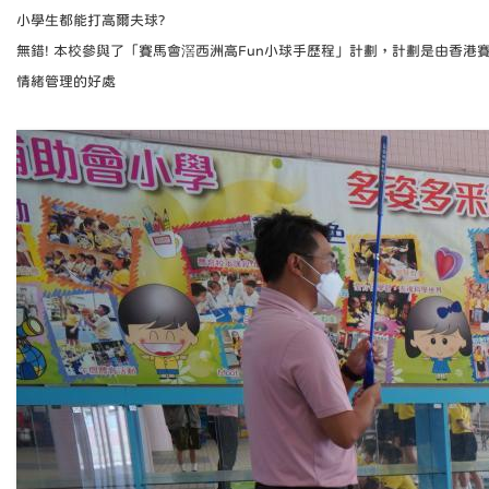
小學生都能打高爾夫球?
無錯! 本校參與了「賽馬會滘西洲高Fun小球手歷程」計劃，計劃是由香
情緒管理的好處