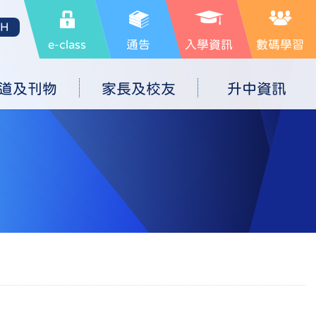
SH
e-class
通告
入學資訊
數碼學習
道及刊物
家長及校友
升中資訊