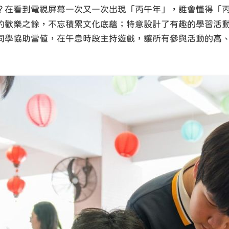
？在看到電視屏幕一次又一次出現「丙午年」，誰會懂得「
的歡樂之餘，不忘積累文化底蘊；特意設計了有趣的學習活
同學協助當值，在午息時段主持遊戲，讓所有參與活動的高