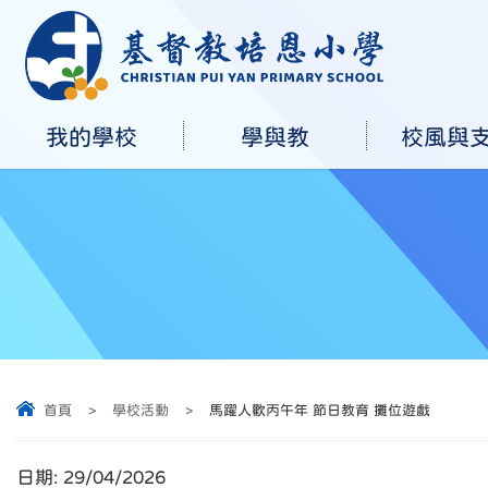
我的學校
學與教
校風與
首頁
>
學校活動
>
馬躍人歡丙午年 節日教育 攤位遊戲
日期:
29/04/2026