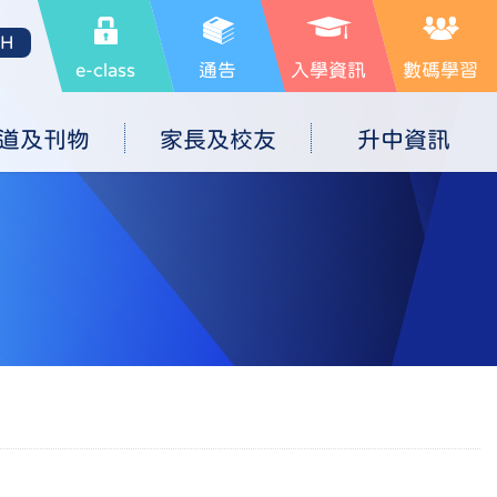
SH
e-class
通告
入學資訊
數碼學習
道及刊物
家長及校友
升中資訊