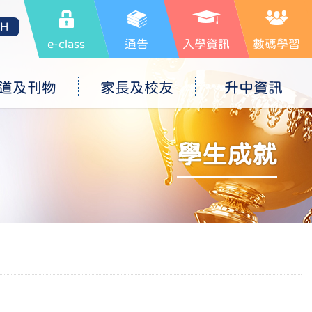
SH
e-class
通告
入學資訊
數碼學習
道及刊物
家長及校友
升中資訊
學生成就