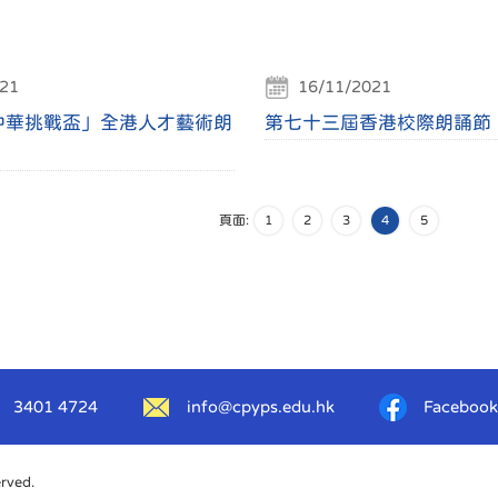
21
16/11/2021
中華挑戰盃」全港人才藝術朗
第七十三屆香港校際朗誦節
頁面:
1
2
3
4
5
3401 4724
info@cpyps.edu.hk
Facebook
erved.