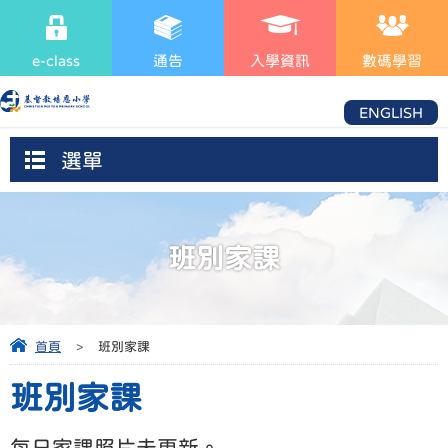
e-class
通告
入學資訊
數碼學習
ENGLISH
選單
班別家課
首頁
>
班別家課
班別家課
每日家課照片未更新。