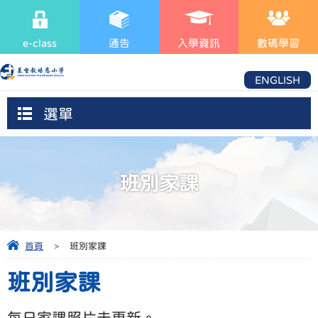
e-class
通告
入學資訊
數碼學習
ENGLISH
選單
班別家課
首頁
>
班別家課
班別家課
每日家課照片未更新。