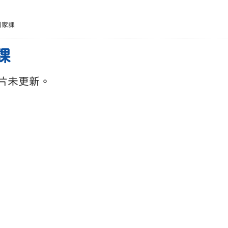
別家課
課
片未更新。