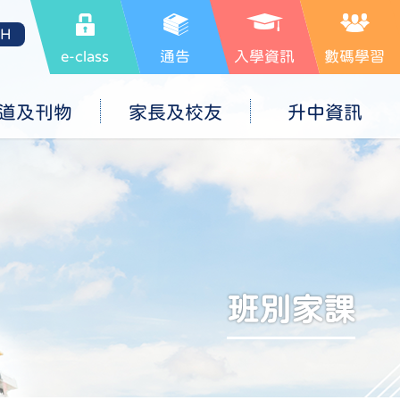
SH
e-class
通告
入學資訊
數碼學習
道及刊物
家長及校友
升中資訊
班別家課