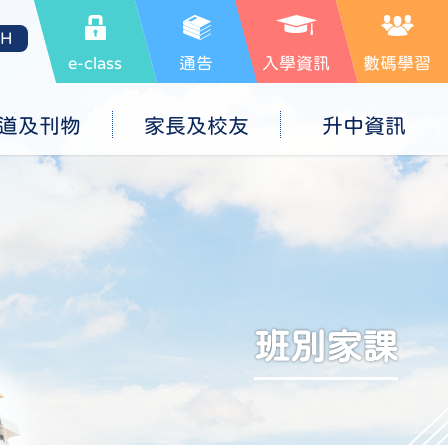
SH
e-class
通告
入學資訊
數碼學習
道及刊物
家長及校友
升中資訊
班別家課