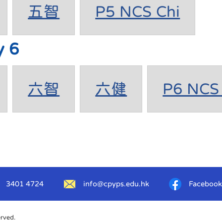
五智
P5 NCS Chi
y 6
六智
六健
P6 NCS 
3401 4724
info@cpyps.edu.hk
Facebook
erved.