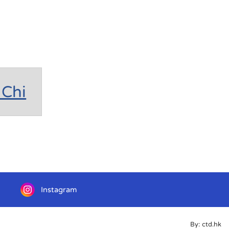
Chi
Instagram
By: ctd.hk