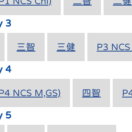
1 NCS Chi)
二智
二健
y 3
三智
三健
P3 NCS 
y 4
4 NCS M,GS)
四智
P
y 5