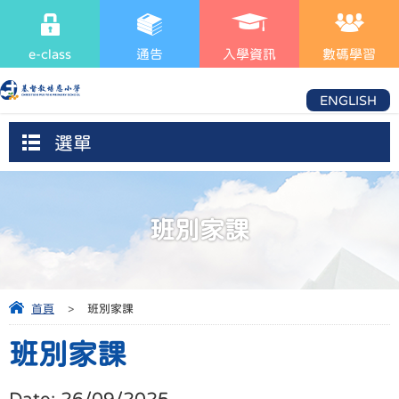
e-class
通告
入學資訊
數碼學習
ENGLISH
選單
班別家課
首頁
>
班別家課
班別家課
Date:
26/09/2025