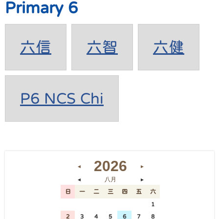
Primary 6
六信
六智
六健
P6 NCS Chi
2026
◄
►
八月
◄
►
日
一
二
三
四
五
六
26
27
28
29
30
31
1
2
3
4
5
6
7
8