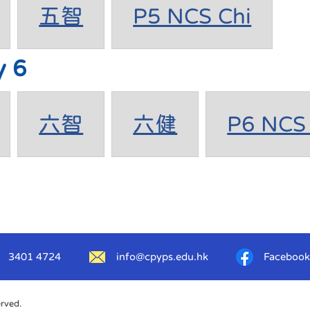
五智
P5 NCS Chi
y 6
六智
六健
P6 NCS 
3401 4724
info@cpyps.edu.hk
Facebook
erved.