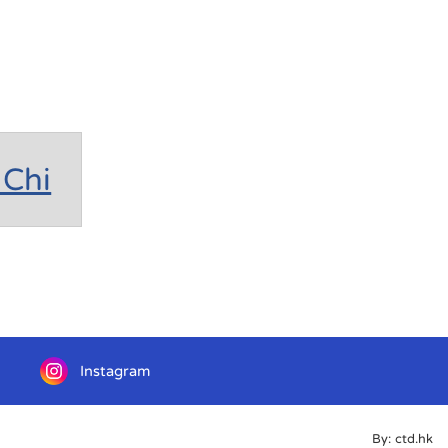
Chi
Instagram
By: ctd.hk