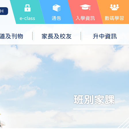
SH
e-class
通告
入學資訊
數碼學習
道及刊物
家長及校友
升中資訊
班別家課