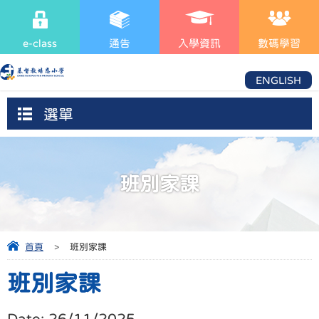
e-class
通告
入學資訊
數碼學習
ENGLISH
選單
班別家課
首頁
>
班別家課
班別家課
Date:
26/11/2025