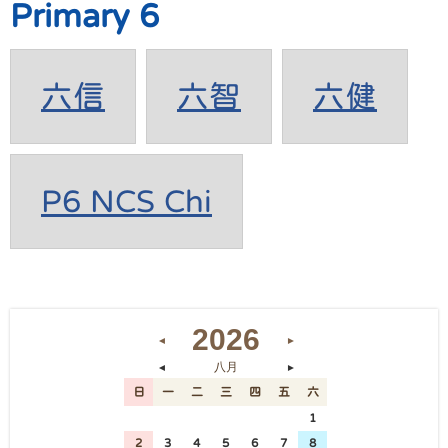
Primary 6
六信
六智
六健
P6 NCS Chi
2026
◄
►
八月
◄
►
日
一
二
三
四
五
六
26
27
28
29
30
31
1
2
3
4
5
6
7
8