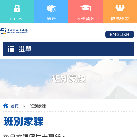
e-class
通告
入學資訊
數碼學習
ENGLISH
選單
班別家課
首頁
>
班別家課
班別家課
每日家課照片未更新。