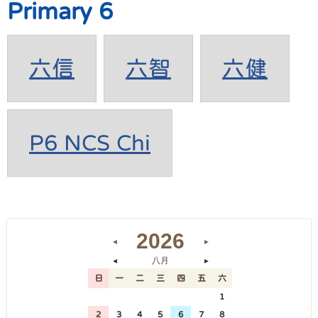
Primary 6
六信
六智
六健
P6 NCS Chi
2026
◄
►
八月
◄
►
日
一
二
三
四
五
六
26
27
28
29
30
31
1
2
3
4
5
6
7
8