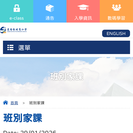
e-class
通告
入學資訊
數碼學習
ENGLISH
選單
班別家課
首頁
>
班別家課
班別家課
Date:
29/01/2026