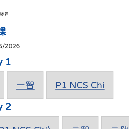
別家課
課
5/2026
y 1
一智
P1 NCS Chi
y 2