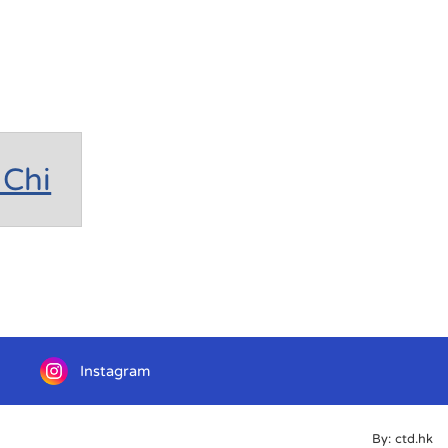
Chi
Instagram
By: ctd.hk