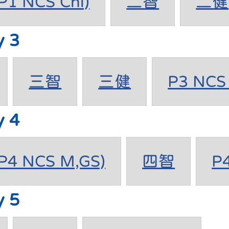
1 NCS Chi)
二智
二健
y 3
三智
三健
P3 NCS 
y 4
4 NCS M,GS)
四智
P
y 5