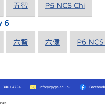
五智
P5 NCS Chi
y 6
六智
六健
P6 NCS 
3401 4724
info@cpyps.edu.hk
Facebook
erved.