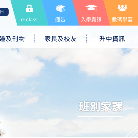
SH
e-class
通告
入學資訊
數碼學習
道及刊物
家長及校友
升中資訊
班別家課