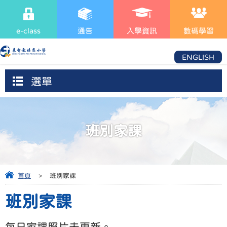
e-class
通告
入學資訊
數碼學習
ENGLISH
選單
班別家課
首頁
>
班別家課
班別家課
每日家課照片未更新。