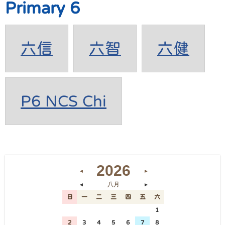
Primary 6
六信
六智
六健
P6 NCS Chi
2026
◄
►
八月
◄
►
日
一
二
三
四
五
六
26
27
28
29
30
31
1
2
3
4
5
6
7
8