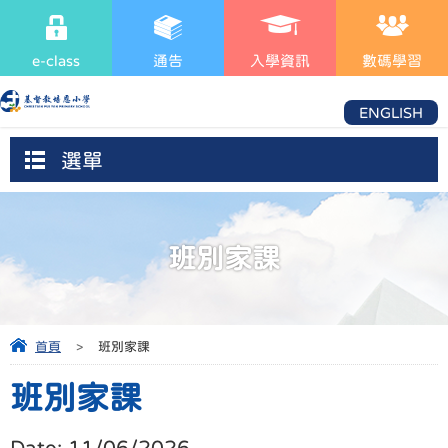
e-class
通告
入學資訊
數碼學習
ENGLISH
選單
班別家課
首頁
>
班別家課
班別家課
Date:
11/06/2026