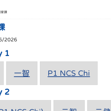
別家課
課
6/2026
y 1
一智
P1 NCS Chi
y 2