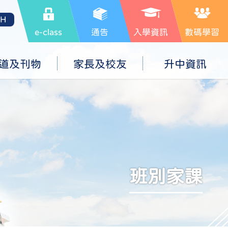
SH
e-class
通告
入學資訊
數碼學習
道及刊物
家長及校友
升中資訊
班別家課