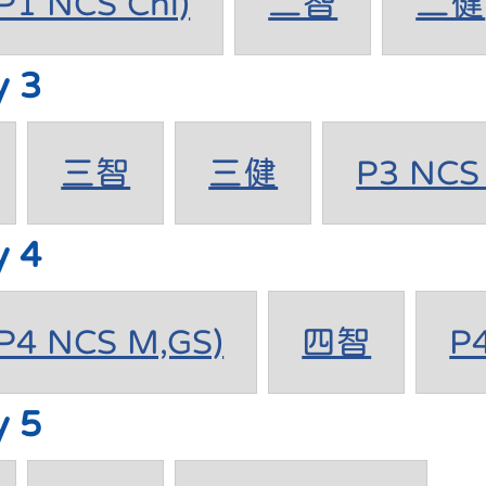
1 NCS Chi)
二智
二健
y 3
三智
三健
P3 NCS 
y 4
4 NCS M,GS)
四智
P
y 5