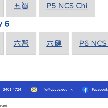
五智
P5 NCS Chi
y 6
六智
六健
P6 NCS 
3401 4724
info@cpyps.edu.hk
Facebook
erved.