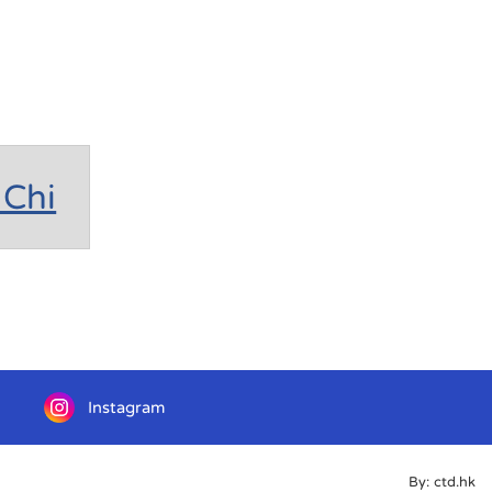
Chi
Instagram
By: ctd.hk