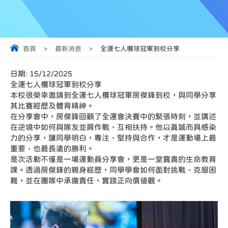
首頁
>
最新消息
>
全運七人欖球冠軍到校分享
日期:
15/12/2025
全運七人欖球冠軍到校分享
本校很榮幸邀請到全運七人欖球冠軍房傑鋒到校，與同學分享
其比賽經歷及體育精神。
在分享會中，房傑鋒回顧了全運會決賽中的緊張時刻，並講述
在逆境中如何與隊友並肩作戰、互相扶持。他以真誠而具感染
力的分享，讓同學明白，專注、堅持與合作，才是運動場上最
重要、也最長遠的勝利。
是次活動不僅是一場運動員分享會，更是一堂寶貴的生命教育
課。透過房傑鋒的親身經歷，同學學會如何面對挑戰、克服困
難，並在團隊中承擔責任，實踐正向價值觀。