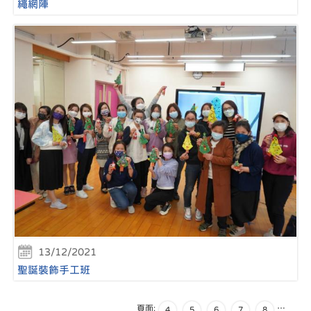
繩網陣
13/12/2021
聖誕裝飾手工班
頁面:
…
4
5
6
7
8