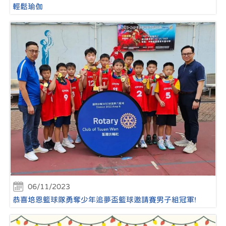
輕鬆瑜伽
06/11/2023
恭喜培恩籃球隊勇奪少年追夢盃籃球邀請賽男子組冠軍!