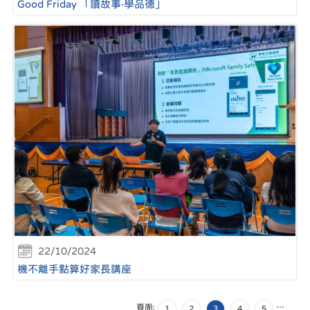
Good Friday 「讀故事‧學品德」
22/10/2024
機不離手點算好家長講座
頁面:
…
1
2
3
4
5