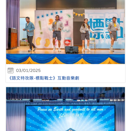
03/01/2025
《語文特攻隊-標點戰士》互動音樂劇