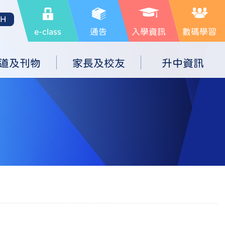
SH
e-class
通告
入學資訊
數碼學習
道及刊物
家長及校友
升中資訊