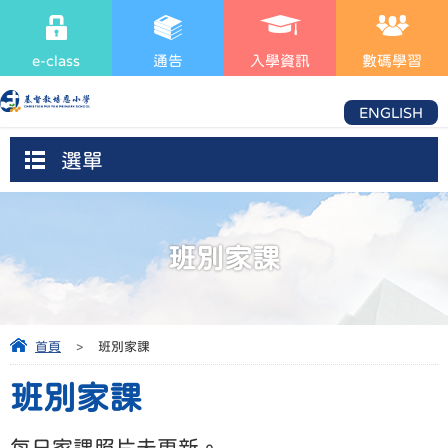
e-class
通告
入學資訊
數碼學習
ENGLISH
選單
班別家課
首頁
>
班別家課
班別家課
每日家課照片未更新。