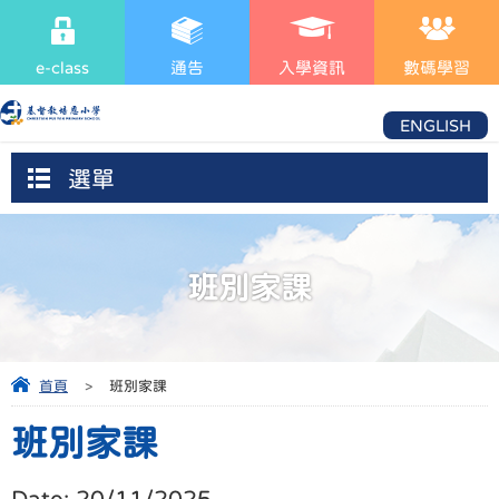
e-class
通告
入學資訊
數碼學習
ENGLISH
選單
班別家課
首頁
>
班別家課
班別家課
Date:
20/11/2025