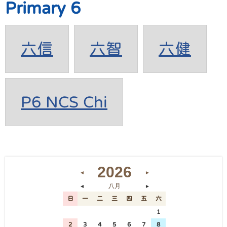
Primary 6
六信
六智
六健
P6 NCS Chi
2026
◄
►
八月
◄
►
日
一
二
三
四
五
六
26
27
28
29
30
31
1
2
3
4
5
6
7
8