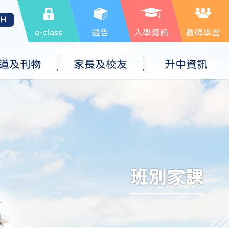
SH
e-class
通告
入學資訊
數碼學習
道及刊物
家長及校友
升中資訊
班別家課