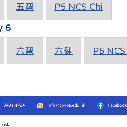
五智
P5 NCS Chi
y 6
六智
六健
P6 NCS 
3401 4724
info@cpyps.edu.hk
Facebook
erved.