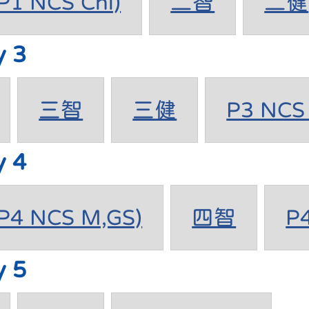
1 NCS Chi)
二智
二健
y 3
三智
三健
P3 NCS 
y 4
4 NCS M,GS)
四智
P
y 5