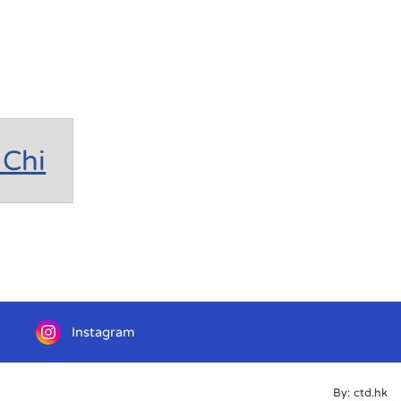
Chi
Instagram
By: ctd.hk