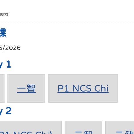
別家課
課
5/2026
y 1
一智
P1 NCS Chi
y 2